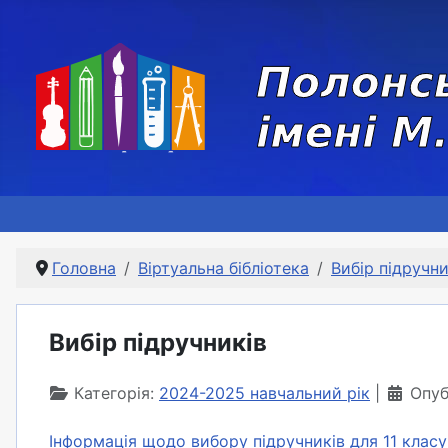
Головна
Віртуальна бібліотека
Вибір підручни
Вибір підручників
Категорія:
2024-2025 навчальний рік
Опуб
Інформація щодо вибору підручників для 11 класу