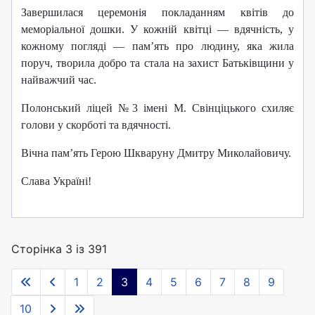
Завершилася церемонія покладанням квітів до
меморіальної дошки. У кожній квітці — вдячність, у
кожному погляді — пам’ять про людину, яка жила
поруч, творила добро та стала на захист Батьківщини у
найважчий час.
Полонський ліцей №3 імені М. Свінціцького схиляє
голови у скорботі та вдячності.
Вічна пам’ять Герою Шкваруну Дмитру Миколайовичу.
Слава Україні!
Сторінка 3 із 391
1
2
3
4
5
6
7
8
9
10