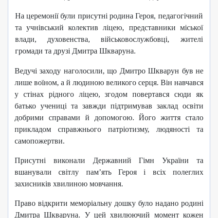
На церемонії були присутні родина Героя, педагогічний
та учнівський колектив ліцею, представники міської
влади, духовенства, військовослужбовці, жителі
громади та друзі Дмитра Шкваруна.
Ведучі заходу наголосили, що Дмитро Шкварун був не
лише воїном, а й людиною великого серця. Він навчався
у стінах рідного ліцею, згодом повертався сюди як
батько учениці та завжди підтримував заклад освіти
добрими справами й допомогою. Його життя стало
прикладом справжнього патріотизму, людяності та
самопожертви.
Присутні виконали Державний Гімн України та
вшанували світлу пам’ять Героя і всіх полеглих
захисників хвилиною мовчання.
Право відкрити меморіальну дошку було надано родині
Дмитра Шкваруна. У цей хвилюючий момент кожен