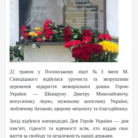
22 травня у Полонському ліцеї №3 імені М.
Свінціцького відбулася урочиста та зворушлива
церемонія відкриття меморіальної дошки Герою
України — Шкваруну Дмитру Миколайовичу,
випускнику ліцею, мужньому захиснику України,
люблячому батькові, щирому меценату та благодійнику.
Захід відбувся напередодні Дня Героїв України — дня
пам’яті, гідності та вдячності всім, хто віддав своє
життя за свободу та незалежність нашої держави.