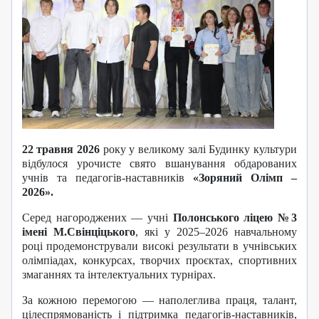
22 травня 2026
року у великому залі Будинку культури
відбулося урочисте свято вшанування обдарованих
учнів та педагогів-наставників
«Зоряний Олімп –
2026».
Серед нагороджених — учні
Полонського ліцею №3
імені М.Свінціцького
, які у 2025–2026 навчальному
році продемонстрували високі результати в учнівських
олімпіадах, конкурсах, творчих проєктах, спортивних
змаганнях та інтелектуальних турнірах.
За кожною перемогою — наполеглива праця, талант,
цілеспрямованість і підтримка педагогів-наставників,