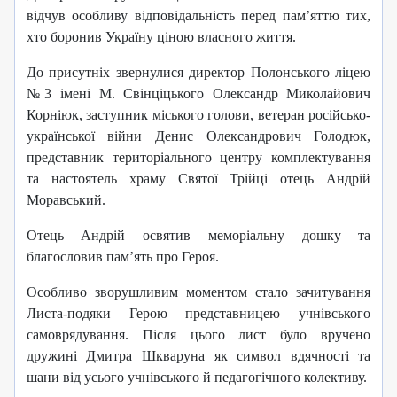
відчув особливу відповідальність перед пам’яттю тих,
хто боронив Україну ціною власного життя.
До присутніх звернулися директор Полонського ліцею
№3 імені М. Свінціцького Олександр Миколайович
Корніюк, заступник міського голови, ветеран російсько-
української війни Денис Олександрович Голодюк,
представник територіального центру комплектування
та настоятель храму Святої Трійці отець Андрій
Моравський.
Отець Андрій освятив меморіальну дошку та
благословив пам’ять про Героя.
Особливо зворушливим моментом стало зачитування
Листа-подяки Герою представницею учнівського
самоврядування. Після цього лист було вручено
дружині Дмитра Шкваруна як символ вдячності та
шани від усього учнівського й педагогічного колективу.