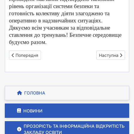
рівень організації системи безпеки та
готовність колективу діяти злагоджено та
оперативно в надзвичайних ситуаціях.
Дякуємо всім учасникам за відповідальне
ставлення до тренувань! Безпечне середовище
будуємо разом.
Попередня стаття: Тиждень здорового дитячого харчуванн
Наступна стаття
Попередня
Наступна
ГОЛОВНА
НОВИНИ
ПРОЗОРІСТЬ ТА ІНФОРМАЦІЙНА ВІДКРИТІСТЬ
ЗАКЛАДУ ОСВІТИ