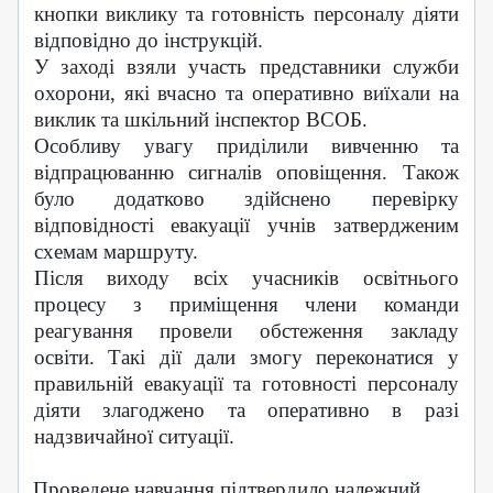
кнопки виклику та готовність персоналу діяти
відповідно до інструкцій.
У заході взяли участь представники служби
охорони, які вчасно та оперативно виїхали на
виклик
та шкільний інспектор ВСОБ.
Особливу увагу приділили вивченню та
відпрацюванню сигналів оповіщення. Також
було додатково здійснено перевірку
відповідності евакуації учнів затвердженим
схемам маршруту.
Після виходу всіх учасників освітнього
процесу з приміщення члени команди
реагування провели обстеження закладу
освіти.
Такі дії дали змогу переконатися у
правильній евакуації та готовності персоналу
діяти злагоджено та оперативно в разі
надзвичайної ситуації.
Проведене навчання підтвердило належний