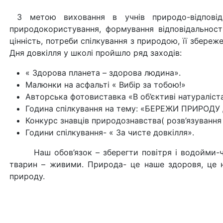
З метою виховання в учнів природо-відповіда
природокористування, формування відповідальност
цінність, потреби спілкування з природою, її збереже
Дня довкілля у школі пройшло ряд заходів: 
« Здорова планета – здорова людина».
Малюнки на асфальті « Вибір за тобою!»
Авторська фотовиставка «В об’єктиві натураліст
Година спілкування на тему: «БЕРЕЖИ ПРИРОД
Конкурс знавців природознавства( розв’язування 
Години спілкування- « За чисте довкілля».
Наш обов’язок – зберегти повітря і водойми-чи
тварин – живими. Природа- це наше здоровя, це 
природу.