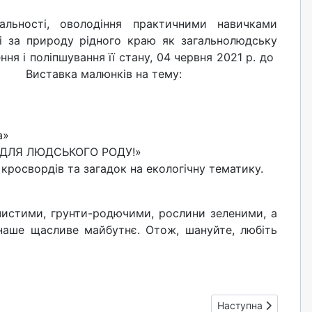
льності, оволодіння практичними навичками
і за природу рідного краю як загальнолюдську
ння і поліпшування її стану, 04 червня 2021 р. до
Виставка малюнків на тему:
а»
У ДЛЯ ЛЮДСЬКОГО РОДУ!»
кросвордів та загадок на екологічну тематику.
стими, грунти-родючими, рослини зеленими, а
наше щасливе майбутнє. Отож, шануйте, любіть
Наступна стаття: Тв
Наступна