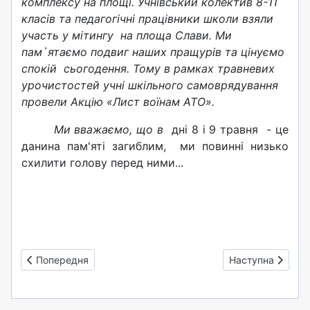
комплексу на площі. Учнівський колектив 8-11
класів та педагогічні працівники школи взяли
участь у мітингу на площа Слави. Ми
пам`ятаємо подвиг наших пращурів та цінуємо
спокій сьогодення. Тому в рамках травневих
урочистостей учні шкільного самоврядування
провели Акцію «Лист воїнам АТО».
Ми вважаємо, що в
дні 8 і 9 травня - це
данина пам'яті загиблим, ми повинні низько
схилити голову перед ними...
Попередня стаття: Виховуємо чемпіонів: дитячий футбол
Наступна стаття
Попередня
Наступна