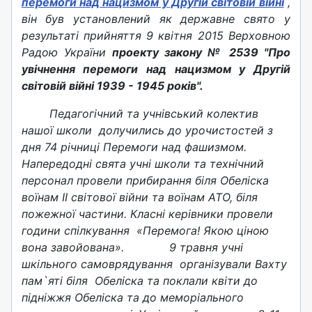
перемоги над нацизмом у Другій світовій війні
,
він був установлений як державне свято у
результаті прийняття 9 квітня 2015 Верховною
Радою України
проекту закону № 2539 "Про
увічнення перемоги над нацизмом у Другій
світовій війні 1939 - 1945 років".
Педагогічний та учнівський колектив
нашої школи долучились до урочистостей з
дня 74 річниці Перемоги над фашизмом.
Напередодні свята учні школи та технічний
персонал провели прибирання біля Обеліска
воїнам ІІ світової війни та воїнам АТО, біля
пожежної частини. Класні керівники провели
години спілкування «Перемога! Якою ціною
вона завойована». 9 травня учні
шкільного самоврядування організували Вахту
пам`яті біля Обеліска та поклали квіти до
підніжжя Обеліска та до меморіального