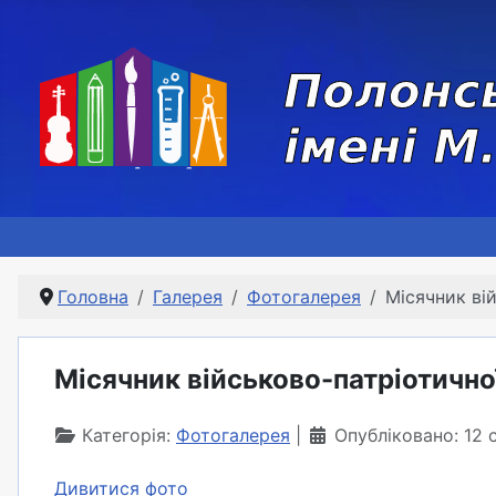
Головна
Галерея
Фотогалерея
Місячник ві
Місячник військово-патріотично
Категорія:
Фотогалерея
Опубліковано: 12 
Дивитися фото