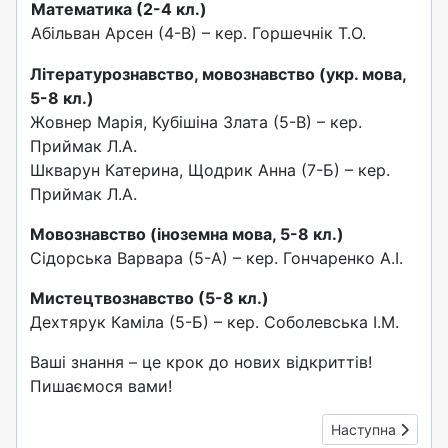
Математика (2-4 кл.)
Абільван Арсен (4-В) – кер. Горшечнік Т.О.
Літературознавство, мовознавство (укр. мова,
5-8 кл.)
Жовнер Марія, Кубішіна Злата (5-В) – кер.
Приймак Л.А.
Шкварун Катерина, Щодрик Анна (7-Б) – кер.
Приймак Л.А.
Мовознавство (іноземна мова, 5-8 кл.)
Сідорська Варвара (5-А) – кер. Гончаренко А.І.
Мистецтвознавство (5-8 кл.)
Дехтярук Каміла (5-Б) – кер. Соболевська І.М.
Ваші знання – це крок до нових відкриттів!
Пишаємося вами!
Наступна стаття: 
Наступна