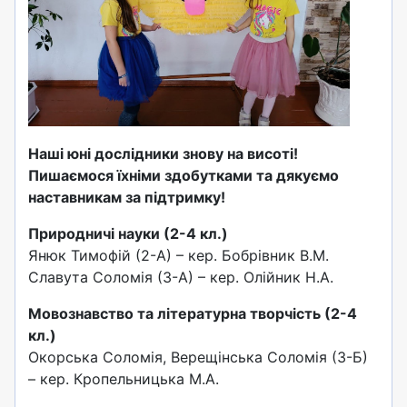
Наші юні дослідники знову на висоті!
Пишаємося їхніми здобутками та дякуємо
наставникам за підтримку!
Природничі науки (2-4 кл.)
Янюк Тимофій (2-А) – кер. Бобрівник В.М.
Славута Соломія (3-А) – кер. Олійник Н.А.
Мовознавство та літературна творчість (2-4
кл.)
Окорська Соломія, Верещінська Соломія (3-Б)
– кер. Кропельницька М.А.