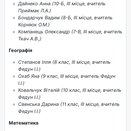
Дайнеко Анна (10-Б, III місце, вчитель
Приймак Л.А.)
Бондарчук Вадим (8-Б, III місце, вчитель
Корніюк О.М.)
Компанець Олександр (7-В, III місце, вчитель
Ткач А.В.,)
Географія
Степанов Ілля (8 клас, III місце, вчитель
Федун І.І.)
Охаб Яна (9 клас, III місце, вчитель Федун
І.І.)
Ковальчук Віталій (10 клас, III місце, вчитель
Федун І.І.)
Свенська Дарина (11 клас, III місце, вчитель
Федун І.І.)
Математика