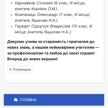
Карнафель Соломія (6 клас, III місце,
вчитель Корніюк О.М.)
Компанець Олександр (7 клас, III місце,
вчитель Яцькова Н.А.)
Гарварт Сідорчук Владислав (10 клас, III
місце, вчитель Яцькова Н.А.,)
Дякуємо учням за старанність і прагнення до
нових знань, а нашим неймовірним учителям —
за професіоналізм та любов до своєї справи!
Вперед до нових вершин!
Попередня стаття: Олімпіади інформатика, історія, біологія
Попередня
ГОЛОВНА