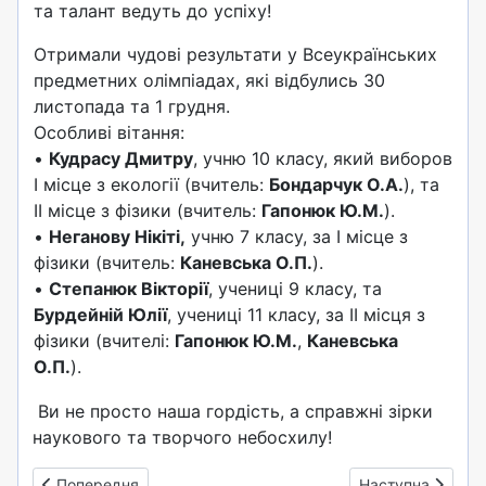
та талант ведуть до успіху!
Отримали чудові результати у Всеукраїнських
предметних олімпіадах, які відбулись 30
листопада та 1 грудня.
Особливі вітання:
•
Кудрасу Дмитру
, учню 10 класу, який виборов
І місце з екології (вчитель:
Бондарчук О.А.
), та
ІІ місце з фізики (вчитель:
Гапонюк Ю.М.
).
•
Неганову Нікіті,
учню 7 класу, за І місце з
фізики (вчитель:
Каневська О.П.
).
•
Степанюк Вікторії
, учениці 9 класу, та
Бурдейній Юлії
, учениці 11 класу, за ІІ місця з
фізики (вчителі:
Гапонюк Ю.М.
,
Каневська
О.П.
).
Ви не просто наша гордість, а справжні зірки
наукового та творчого небосхилу!
Попередня стаття: Олімпіада з правознавства - 2024 (2)
Наступна стаття:
Попередня
Наступна