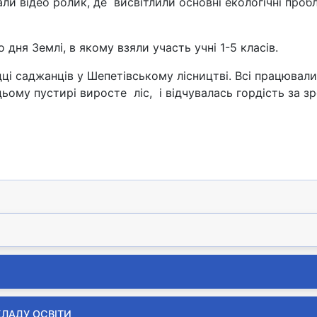
ли відео ролик, де висвітлили основні екологічні про
дня Землі, в якому взяли участь учні 1-5 класів.
ці саджанців у Шепетівському лісництві. Всі працювали
цьому пустирі виросте ліс, і відчувалась гордість за 
ський дзвін-малиновий дзвін»
КЛАДУ ОСВІТИ