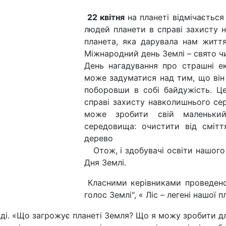
22 квітня
на планеті відмічається
людей планети в справі захисту 
планета, яка дарувала нам життя
Міжнародний день Землі – свято чи
День нагадування про страшні ек
може задуматися над тим, що він
поборовши в собі байдужість. Ц
справі захисту навколишнього се
може зробити свій маленьки
середовища: очистити від смітт
дерево
Отож, і здобувачі освіти нашого 
Дня Землі.
Класними керівниками проведено 
голос Землі", « Ліс – легені нашої 
ді. «Що загрожує планеті Земля? Що я можу зробити д