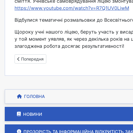
сміття. Учнівське самоврядування ліцею змонтува
https://www.youtube.com/watch?v=R7Q1UV0LiwM
Відбулися тематичні розмальовки до Всесвітнього 
Щороку учні нашого ліцею, беруть участь у висад
у той момент уявляв, як через декілька років на 
злагоджена робота досягає результативності!
Попередня стаття: Урок пам’яті у 1-Б класі «Чорнобиль
Попередня
ГОЛОВНА
НОВИНИ
ПРОЗОРІСТЬ ТА ІНФОРМАЦІЙНА ВІДКРИТІСТЬ ЗА