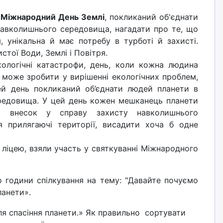
Міжнародний День Землі
, покликаний об'єднати
навколишнього середовища, нагадати про те, що
, унікальна й має потребу в турботі й захисті.
стої Води, Землі і Повітря.
ологічні катастрофи, день, коли кожна людина
 може зробити у вирішенні екологічних проблем,
ей день покликаний об’єднати людей планети в
редовища. У цей день кожен мешканець планети
й внесок у справу захисту навколишнього
я прилягаючі території, висадити хоча б одне
ліцею, взяли участь у святкуванні Міжнародного
години спілкування на тему: "Давайте почуємо
планети».
ля спасіння планети.» Як правильно сортувати