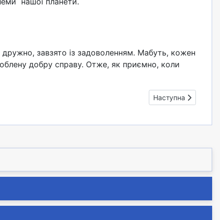
блеми нашої планети.
 дружно, завзято із задоволенням. Мабуть, кожен
зроблену добру справу. Отже, як приємно, коли
Наступна стаття: В
Наступна