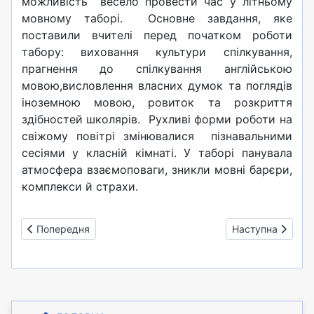
можливість весело провести час у літньому
мовному таборі. Основне завдання, яке
поставили вчителі перед початком роботи
табору: виховання культури спілкування,
прагнення до спілкування англійською
мовою,висловлення власних думок та поглядів
іноземною мовою, ровиток та розкриття
здібностей школярів. Рухливі форми роботи на
свіжому повітрі змінювалися пізнавальними
сесіями у класній кімнаті. У таборі панувала
атмосфера взаємоповаги, зникли мовні барєри,
комплекси й страхи.
Попередня стаття: Привітання зі святом першого дзвоника
Наступна стаття
Попередня
Наступна