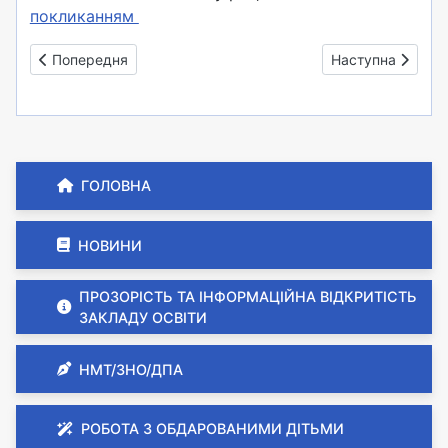
покликанням
Попередня стаття: План МО вчителів початкових класів (2)
Наступна стаття:
Попередня
Наступна
ГОЛОВНА
НОВИНИ
ПРОЗОРІСТЬ ТА ІНФОРМАЦІЙНА ВІДКРИТІСТЬ
ЗАКЛАДУ ОСВІТИ
НМТ/ЗНО/ДПА
РОБОТА З ОБДАРОВАНИМИ ДІТЬМИ