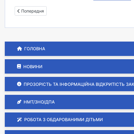
Попередня стаття: Склад методичної ради на 2024/2025
Попередня
ГОЛОВНА
НОВИНИ
ПРОЗОРІСТЬ ТА ІНФОРМАЦІЙНА ВІДКРИТІСТЬ ЗА
НМТ/ЗНО/ДПА
РОБОТА З ОБДАРОВАНИМИ ДІТЬМИ