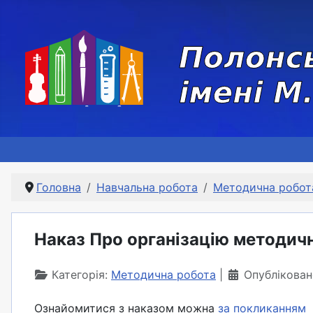
Головна
Навчальна робота
Методична робот
Наказ Про організацію методичн
Категорія:
Методична робота
Опублікован
Ознайомитися з наказом можна
за покликанням