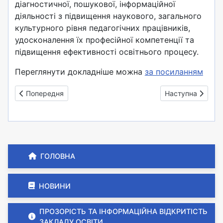
діагностичної, пошукової, інформаційної
діяльності з підвищення наукового, загального
культурного рівня педагогічних працівників,
удосконалення їх професійної компетенції та
підвищення ефективності освітнього процесу.
Переглянути докладніше можна
за посиланням
Попередня стаття: Методична проблема школи
Наступна стаття
Попередня
Наступна
ГОЛОВНА
НОВИНИ
ПРОЗОРІСТЬ ТА ІНФОРМАЦІЙНА ВІДКРИТІСТЬ
ЗАКЛАДУ ОСВІТИ