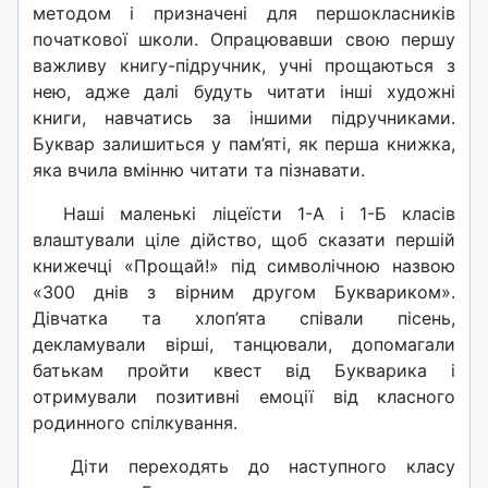
методом і призначені для першокласників
початкової школи. Опрацювавши свою першу
важливу книгу-підручник, учні прощаються з
нею, адже далі будуть читати інші художні
книги, навчатись за іншими підручниками.
Буквар залишиться у пам’яті, як перша книжка,
яка вчила вмінню читати та пізнавати.
Наші маленькі ліцеїсти 1-А і 1-Б класів
влаштували ціле дійство, щоб сказати першій
книжечці «Прощай!» під символічною назвою
«300 днів з вірним другом Буквариком».
Дівчатка та хлоп’ята співали пісень,
декламували вірші, танцювали, допомагали
батькам пройти квест від Букварика і
отримували позитивні емоції від класного
родинного спілкування.
Діти переходять до наступного класу