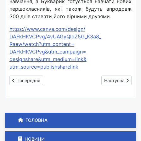
навчання, а Букварик готується навчати нових
першокласників, які також будуть впродовж
300 днів ставати його вірними друзями.
https://www.canva.com/design/
DAFkHKVCPvg/4vUAGyQldZ5G_K3a8_
Raew/watch?utm_content=
DAFkHKVCPvg&utm_campaign=
designshare&utm_medium=link&
utm_source=publishsharelink
Попередня стаття: На сайт початкової школи . Зарахування 
Наступна стаття
Попередня
Наступна
ГОЛОВНА
НОВИНИ