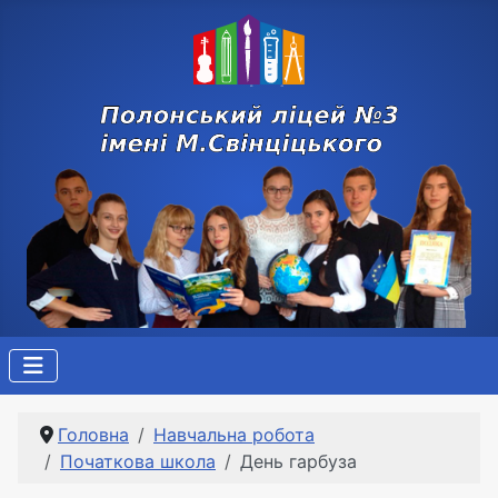
Головна
Навчальна робота
Початкова школа
День гарбуза