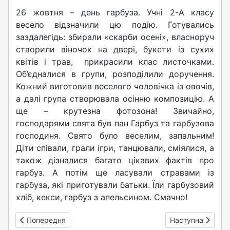
26 жовтня – день гарбуза. Учні 2-А класу
весело відзначили цю подію. Готувались
заздалегідь: збирали «скарби осені», власноруч
створили віночок на двері, букети із сухих
квітів і трав, прикрасили клас листочками.
Об’єдналися в групи, розподілили доручення.
Кожний виготовив веселого чоловічка із овочів,
а далі група створювала осінню композицію. А
ще – крутезна фотозона! Звичайно,
господарями свята був пан Гарбуз та гарбузова
господиня. Свято було веселим, запальним!
Діти співали, грали ігри, танцювали, сміялися, а
також дізналися багато цікавих фактів про
гарбуз. А потім ще ласували стравами із
гарбуза, які приготували батьки. Їли гарбузовий
хліб, кекси, гарбуз з апельсином. Смачно!
Попередня стаття: День піжам-2024 (3)
Наступна стаття:
Попередня
Наступна