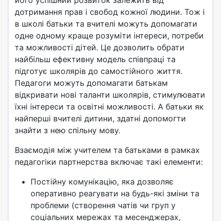
його успішний розвиток залежить від
дотримання прав і свобод кожної людини. Тож і
в школі батьки та вчителі можуть допомагати
одне одному краще розуміти інтереси, потреби
та можливості дітей. Це дозволить обрати
найбільш ефективну модель співпраці та
підготує школярів до самостійного життя.
Педагоги можуть допомагати батькам
відкривати нові таланти школярів, стимулювати
їхні інтереси та освітні можливості. А батьки як
найперші вчителі дитини, здатні допомогти
знайти з нею спільну мову.
Взаємодія між учителем та батьками в рамках
педагогіки партнерства включає такі елементи:
Постійну комунікацію, яка дозволяє
оперативно реагувати на будь-які зміни та
проблеми (створення чатів чи груп у
соціальних мережах та месенджерах,