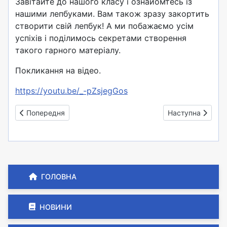
Завітайте до нашого класу і ознайомтесь із
нашими лепбуками. Вам також зразу закортить
створити свій лепбук! А ми побажаємо усім
успіхів і поділимось секретами створення
такого гарного матеріалу.
Покликання на відео.
https://youtu.be/_-pZsjegGos
Попередня стаття: Засідання творчого клубу вчителів поча
Наступна стаття
Попередня
Наступна
ГОЛОВНА
НОВИНИ