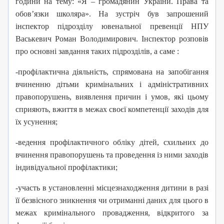
години на тему: «Я – громадянин України. Права та
обов’язки школяра». На зустріч був запрошений
інспектор підрозділу ювенальної превенції НПУ
Васькевич Роман Володимирович. Інспектор розповів
про основні завдання таких підрозділів, а саме :
-
профілактична діяльність, спрямована на запобігання
вчиненню дітьми кримінальних і адміністративних
правопорушень, виявлення причин і умов, які цьому
сприяють, вжиття в межах своєї компетенції заходів для
їх усунення;
-ведення профілактичного обліку дітей, схильних до
вчинення правопорушень та проведення із ними заходів
індивідуальної профілактики;
-участь в установленні місцезнаходження дитини в разі
її безвісного зникнення чи отриманні даних для цього в
межах кримінального провадження, відкритого за