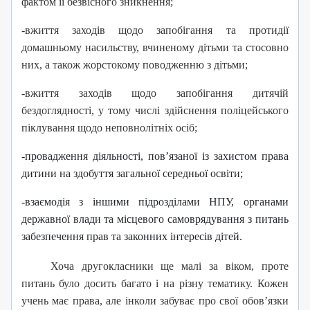
фактом її безвісного зникнення;
-вжиття заходів щодо запобігання та протидії
домашньому насильству, вчиненому дітьми та стосовно
них, а також жорстокому поводженню з дітьми;
-вжиття заходів щодо запобігання дитячій
бездоглядності, у тому числі здійснення поліцейського
піклування щодо неповнолітніх осіб;
-провадження діяльності, пов’язаної із захистом права
дитини на здобуття загальної середньої освіти;
-взаємодія з іншими підрозділами НПУ, органами
державної влади та місцевого самоврядування з питань
забезпечення прав та законних інтересів дітей.
Хоча другокласники ще малі за віком, проте
питань було досить багато і на різну тематику. Кожен
учень має права, але інколи забуває про свої обов’язки