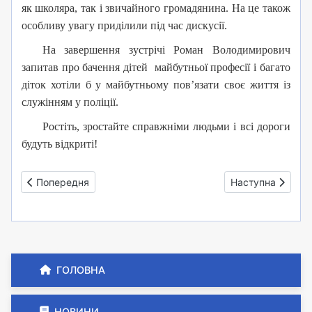
як школяра, так і звичайного громадянина. На це також
особливу увагу приділили під час дискусії.
На завершення зустрічі Роман Володимирович
запитав про бачення дітей майбутньої професії і багато
діток хотіли б у майбутньому пов’язати своє життя із
служінням у поліції.
Ростіть, зростайте справжніми людьми і всі дороги
будуть відкриті!
Попередня стаття: День матері
Наступна стаття:
Попередня
Наступна
ГОЛОВНА
НОВИНИ