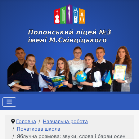
Головна
Навчальна робота
Початкова школа
Яблучна розмова: звуки, слова і барви осені