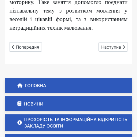
моторику.
Таке заняття допомогло поєднати
пізнавальну тему з розвитком мовлення у
веселій і цікавій формі, та з використанням
нетрадиційних технік малювання.
Попередня стаття: Експерименти та дослідження
Наступна стаття:
Попередня
Наступна
ГОЛОВНА
НОВИНИ
ПРОЗОРІСТЬ ТА ІНФОРМАЦІЙНА ВІДКРИТІСТЬ
ЗАКЛАДУ ОСВІТИ