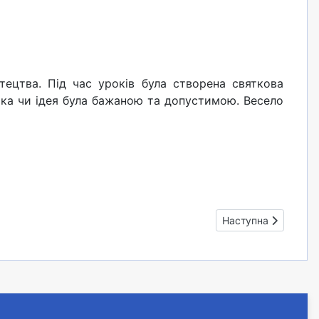
ецтва. Під час уроків була створена святкова
мка чи ідея була бажаною та допустимою. Весело
Наступна стаття: До
Наступна