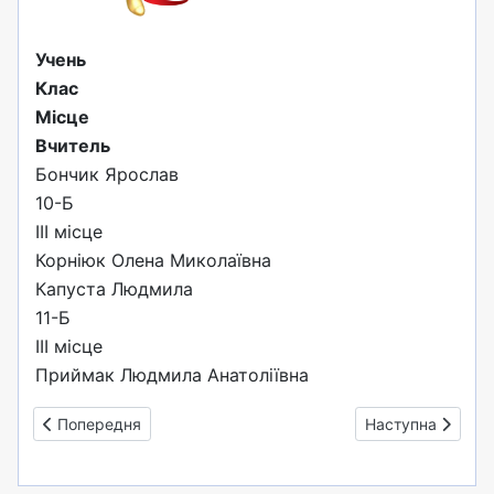
Учень
Клас
Місце
Вчитель
Бончик Ярослав
10-Б
ІІІ місце
Корніюк Олена Миколаївна
Капуста Людмила
11-Б
ІІІ місце
Приймак Людмила Анатоліївна
Попередня стаття: Вітаємо переможців ІІІ етапу Всеукраїнсь
Наступна стаття:
Попередня
Наступна