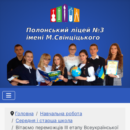
Головна
Навчальна робота
Середня і старша школа
Вітаємо переможців ІІІ етапу Всеукраїнської