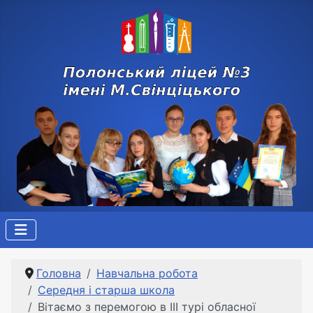
Головна
Навчальна робота
Середня і старша школа
Вітаємо з перемогою в ІІІ турі обласної