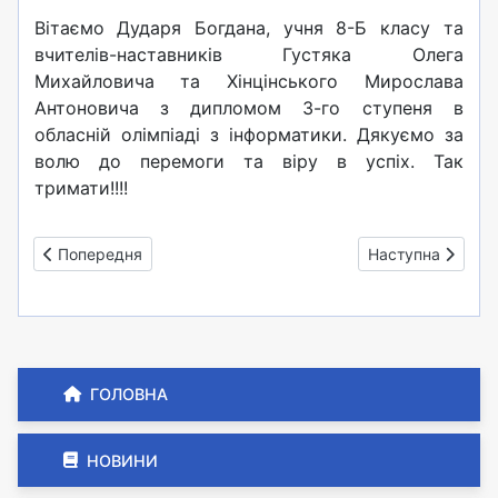
Вітаємо Дударя Богдана, учня 8-Б класу та
вчителів-наставників Густяка Олега
Михайловича та Хінцінського Мирослава
Антоновича з дипломом 3-го ступеня в
обласній олімпіаді з інформатики. Дякуємо за
волю до перемоги та віру в успіх. Так
тримати!!!!
Попередня стаття: Інклюзія та дистанційне навчання (2)
Наступна стаття:
Попередня
Наступна
ГОЛОВНА
НОВИНИ