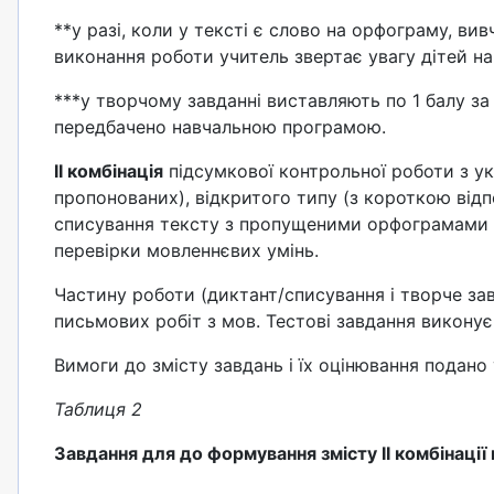
**y разі, коли y тексті є слово на орфограму, ви
виконання роботи учитель звертає увагу дітей на
***у творчому завданні виставляють по 1 балу за
передбачено навчальною програмою.
ІІ комбінація
підсумкової контрольної роботи з укр
пропонованих), відкритого типу (з короткою відп
списування тексту з пропущеними орфограмами 
перевірки мовленнєвих умінь.
Частину роботи (диктант/списування і творче з
письмових робіт з мов. Тестові завдання викону
Вимоги до змісту завдань і їх оцінювання подано 
Таблиця 2
Завдання для до формування змісту ІІ комбінації