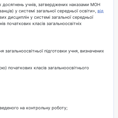
их досягнень учнів, затверджених наказами МОН
нців) у системі загальної середньої освіти»,
від
их дисциплін у системі загальної середньої
ів початкових класів загальноосвітніх
 загальноосвітньої підготовки учня, визначених
ю) початкових класів загальноосвітнього
веденого на контрольну роботу;