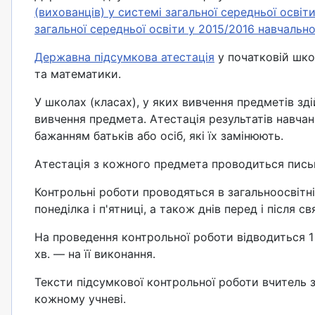
(вихованців) у системі загальної середньої освіт
загальної середньої освіти y 2015/2016 навчальн
Державна підсумкова атестація
у початковій школ
та математики.
У школах (класах), у яких вивчення предметів 
вивчення предмета. Атестація результатів навчанн
бажанням батьків або осіб, які їх замінюють.
Атестація з кожного предмета проводиться пись
Контрольні роботи проводяться в загальноосвітн
понеділка і п'ятниці, а також днів перед і після с
На проведення контрольної роботи відводиться 1 а
хв. — на її виконання.
Тексти підсумкової контрольної роботи вчитель 
кожному учневі.