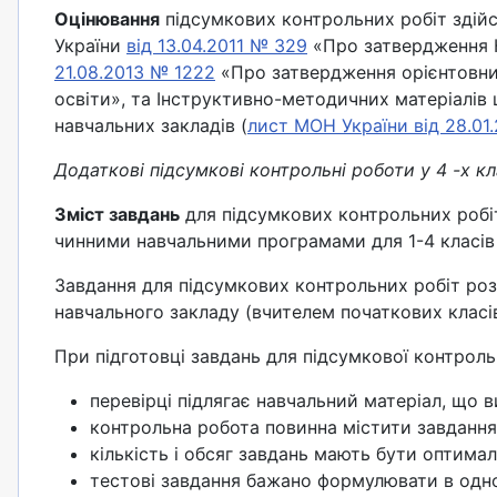
Оцінювання
підсумкових контрольних робіт здійс
України
від 13.04.2011 № 329
«Про затвердження Кр
21.08.2013 № 1222
«Про затвердження орієнтовних
освіти», та Інструктивно-методичних матеріалів
навчальних закладів (
лист МОН України від 28.01
Додаткові підсумкові контрольні роботи у 4 -х к
Зміст завдань
для підсумкових контрольних робіт
чинними навчальними програмами для 1-4 класів 
Завдання для підсумкових контрольних робіт ро
навчального закладу (вчителем початкових класі
При підготовці завдань для підсумкової контроль
перевірці підлягає навчальний матеріал, що 
контрольна робота повинна містити завдання 
кількість і обсяг завдань мають бути оптим
тестові завдання бажано формулювати в одном