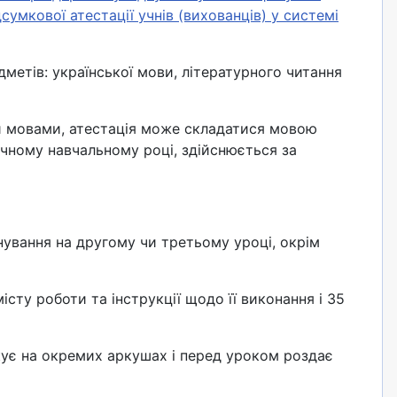
умкової атестації учнів (вихованців) у системі
дметів: української мови, літературного читання
и мовами, атестація може складатися мовою
точному навчальному році, здійснюється за
нування на другому чи третьому уроці, окрім
сту роботи та інструкції щодо її виконання і 35
кує на окремих аркушах і перед уроком роздає