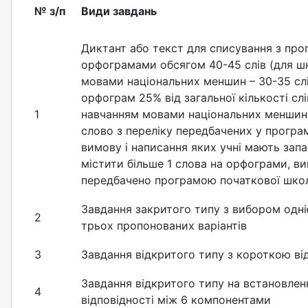
№ з/п
Види завдань
Диктант або текст для списування з пр
орфограмами обсягом 40-45 слів (для шк
мовами національних меншин – 30-35 слів
орфограм 25% від загальної кількості слів
1
навчанням мовами національних меншин 2
слово з переліку передбачених у програмі
вимову і написання яких учні мають запа
містити більше 1 слова на орфограми, ви
передбачено програмою початкової шко
Завдання закритого типу з вибором одніє
2
трьох пропонованих варіантів
3
Завдання відкритого типу з короткою ві
Завдання відкритого типу на встановлен
4
відповідності між 6 компонентами