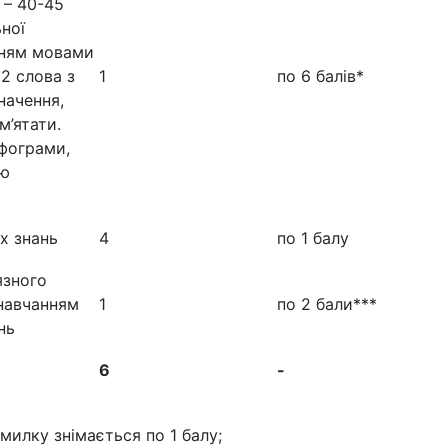
 – 40-45
ьної
анням мовами
2 слова з
1
по 6 балів*
начення,
м’ятати.
рфограми,
ою
х знань
4
по 1 балу
язного
 навчанням
1
по 2 бали***
нь
6
-
милку знімається по 1 балу;