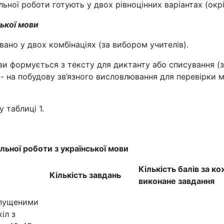
ьної роботи готують у двох рівноцінних варіантах (окрі
ської мови
ано у двох комбінаціях (за вибором учителів).
ови формується з тексту для диктанту або списування 
 - на побудову зв’язного висловлювання для перевірки 
 таблиці 1.
льної роботи з української мови
Кількість балів за к
Кількість завдань
виконане завдання
опущеними
іл з