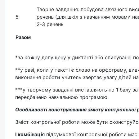
Творче завдання: побудова зв’язного ви
5
речень (для шкіл з навчанням мовами на
2-3 речень
Разом
*за кожну допущену у диктанті або списуванні по
**у разі, коли у тексті є слово на орфограму, ви
виконання роботи учитель звертає увагу дітей на
***у творчому завданні виставляють по 1 балу за
передбачено навчальною програмою.
Особливості конструювання змісту контрольної 
Зміст контрольної роботи може бути сконструйов
І комбінація
підсумкової контрольної роботи має 