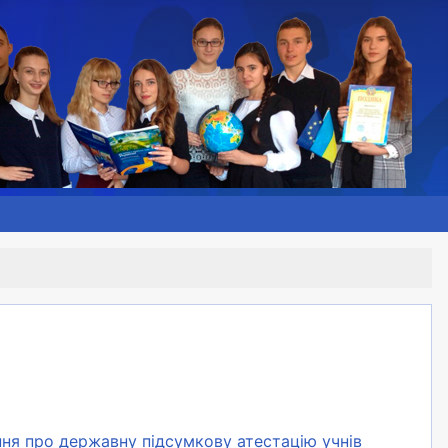
ня про державну підсумкову атестацію учнів