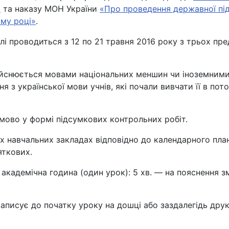
и
та наказу МОН України
«Про проведення державної підс
ому році»
.
і проводиться з 12 по 21 травня 2016 року з трьох пре
здійснюється мовами національних меншин чи іноземним
я з української мови учнів, які почали вивчати її в по
мово y формі підсумкових контрольних робіт.
іх навчальних закладах відповідно до календарного пла
вяткових.
кадемічна година (один урок): 5 хв. — на пояснення змі
записує до початку уроку на дошці або заздалегідь дру