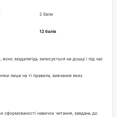
*
2 бали
12 балів
 воно заздалегідь записується на дошці і під час
илки лише на ті правила, вивчення яких
ки сформованості навичок читання, завдань до