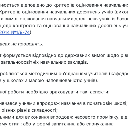
нюється відповідно до критеріїв оцінювання навчальн
итеріїв оцінювання навчальних досягнень учнів (вихова
 вимог оцінювання навчальних досягнень учнів із базов
 щодо контролю та оцінювання навчальних досягнень учн
.2014 №1/9-74
).
ласах не проводять.
 формується відповідно до державних вимог щодо рівня
загальноосвітніх навчальних закладів.
зробляються методичним об'єднанням учителів (кафедро
в у школах з малою наповнюваністю учнів).
ної роботи необхідно враховувати такі аспекти:
вивчався учнями впродовж навчання в початковій школі;
різних рівнів складності;
альними для виконання впродовж часового проміжку, від
у стилі: або у формі запитання, або спонукання;