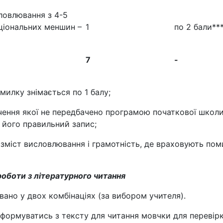
словлювання з 4-5
ціональних меншин –
1
по 2 бали**
7
-
милку знімається по 1 балу;
вчення якої не передбачено програмою початкової школи,
 його правильний запис;
 зміст висловлювання і грамотність, де враховують пом
роботи з літературного читання
ано у двох комбінаціях (за вибором учителя).
формуватись з тексту для читання мовчки для перевір