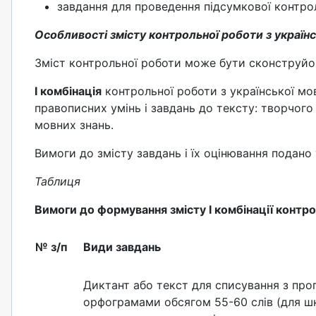
завдання для проведення підсумкової контрол
Особливості змісту контрольної роботи з україн
Зміст контрольної роботи може бути сконструйов
І комбінація
контрольної роботи з української м
правописних умінь і завдань до тексту: творчого
мовних знань.
Вимоги до змісту завдань і їх оцінювання подано у
Таблиця
Вимоги до формування змісту І комбінації контро
№ з/п
Види завдань
Диктант або текст для списування з пр
орфограмами обсягом 55-60 слів (для шк