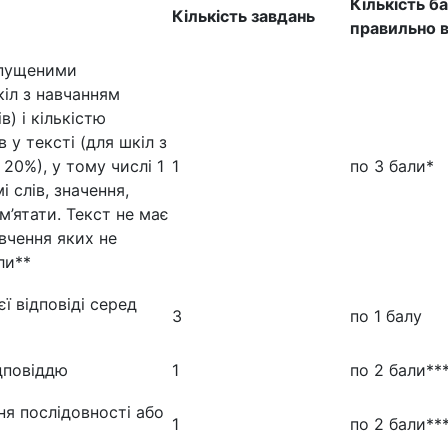
Кількість б
Кількість завдань
правильно 
опущеними
іл з навчанням
) і кількістю
 у тексті (для шкіл з
0%), у тому числі 1
1
по 3 бали*
 слів, значення,
м’ятати. Текст не має
вчення яких не
ли**
ї відповіді серед
3
по 1 балу
дповіддю
1
по 2 бали**
ня послідовності або
1
по 2 бали**