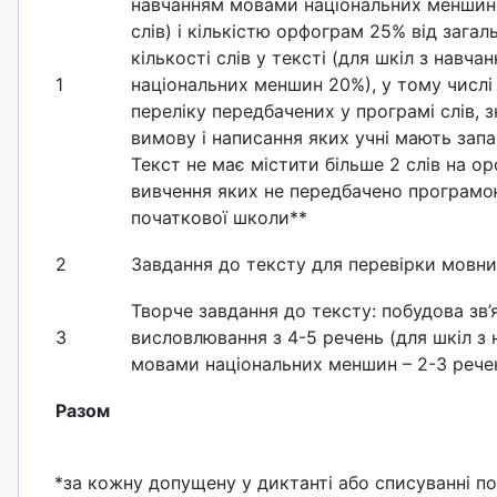
навчанням мовами національних меншин
слів) і кількістю орфограм 25% від загал
кількості слів у тексті (для шкіл з навч
1
національних меншин 20%), у тому числі 
переліку передбачених у програмі слів, з
вимову і написання яких учні мають запа
Текст не має містити більше 2 слів на о
вивчення яких не передбачено програм
початкової школи**
2
Завдання до тексту для перевірки мовни
Творче завдання до тексту: побудова зв’
3
висловлювання з 4-5 речень (для шкіл з
мовами національних меншин – 2-3 рече
Разом
*за кожну допущену y диктанті або списуванні по