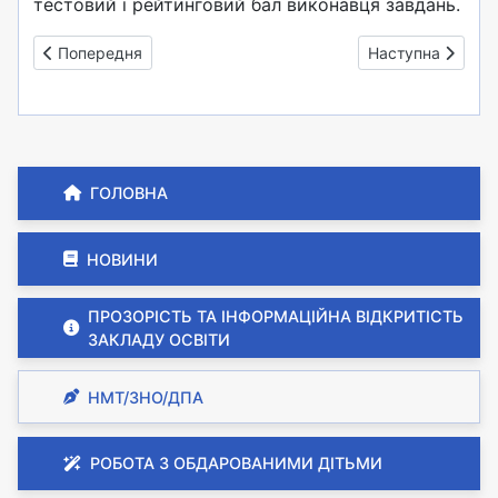
тестовий і рейтинговий бал виконавця завдань.
Попередня стаття: Готуйтеся до НМТ-2025 онлайн
Наступна стаття
Попередня
Наступна
ГОЛОВНА
НОВИНИ
ПРОЗОРІСТЬ ТА ІНФОРМАЦІЙНА ВІДКРИТІСТЬ
ЗАКЛАДУ ОСВІТИ
НМТ/ЗНО/ДПА
РОБОТА З ОБДАРОВАНИМИ ДІТЬМИ