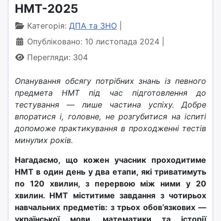
НМТ-2025
Категорія:
ДПА та ЗНО
Опубліковано: 10 листопада 2024
Перегляди: 304
Опанування обсягу потрібних знань із певного
предмета НМТ під час підготовлення до
тестування — лише частина успіху. Добре
впоратися і, головне, не розгубитися на іспиті
допоможе практикування в проходженні тестів
минулих років.
Нагадаємо, що кожен учасник проходитиме
НМТ в один день у два етапи, які триватимуть
по 120 хвилин, з перервою між ними у 20
хвилин. НМТ міститиме завдання з чотирьох
навчальних предметів: з трьох обов’язкових —
української мови, математики та історії