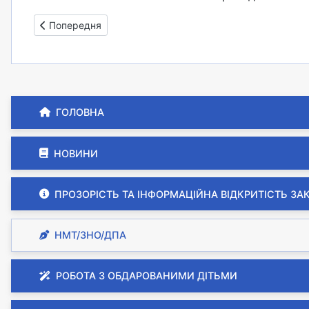
Попередня стаття: Інформація щодо ЗНО-2021
Попередня
ГОЛОВНА
НОВИНИ
ПРОЗОРІСТЬ ТА ІНФОРМАЦІЙНА ВІДКРИТІСТЬ ЗА
НМТ/ЗНО/ДПА
РОБОТА З ОБДАРОВАНИМИ ДІТЬМИ