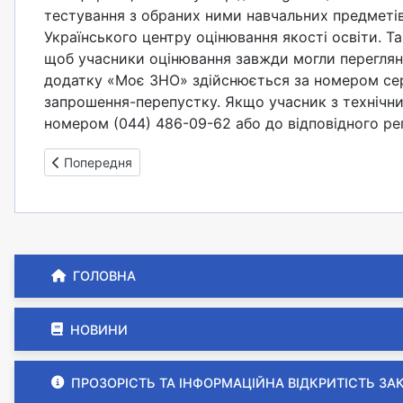
тестування з обраних ними навчальних предметів.
Українського центру оцінювання якості освіти. Т
щоб учасники оцінювання завжди могли перегляну
додатку «Моє ЗНО» здійснюється за номером сер
запрошення-перепустку. Якщо учасник з технічни
номером (044) 486-09-62 або до відповідного ре
Попередня стаття: Інформація про порядок проведення 
Попередня
ГОЛОВНА
НОВИНИ
ПРОЗОРІСТЬ ТА ІНФОРМАЦІЙНА ВІДКРИТІСТЬ ЗА