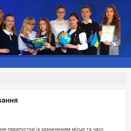
вання
ння-перепустки із зазначенням місця та часу