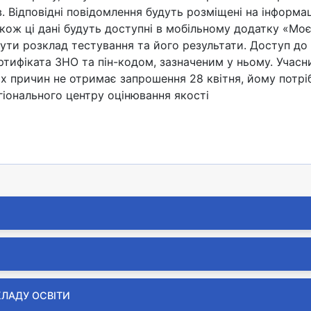
 Відповідні повідомлення будуть розміщені на інформаці
акож ці дані будуть доступні в мобільному додатку «Моє
ти розклад тестування та його результати. Доступ до 
тифіката ЗНО та пін-кодом, зазначеним у ньому. Учас
х причин не отримає запрошення 28 квітня, йому потрі
гіонального центру оцінювання якості
державної підсумкової атестації
КЛАДУ ОСВІТИ