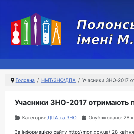
Головна
НМТ/ЗНО/ДПА
Учасники ЗНО-2017 о
Учасники ЗНО-2017 отримають п
Категорія:
ДПА та ЗНО
Опубліковано: 28 
За інформацією сайту http://mon.gov.ua/ 28 квіт