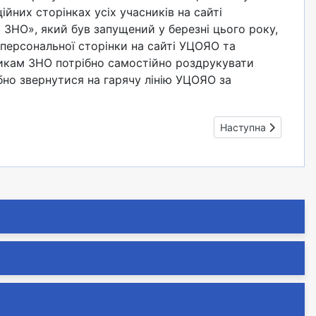
йних сторінках усіх учасників на сайті
 ЗНО», який був запущений у березні цього року,
персональної сторінки на сайті УЦОЯО та
никам ЗНО потрібно самостійно роздрукувати
бно звернутися на гарячу лінію УЦОЯО за
Наступна стаття: П
Наступна