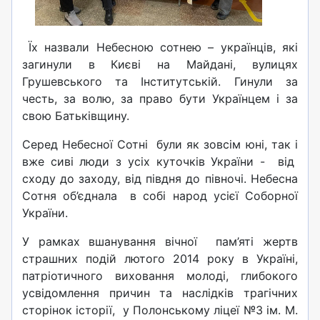
Їх назвали Небесною сотнею – українців, які
загинули в Києві на Майдані, вулицях
Грушевського та Інститутській. Гинули за
честь, за волю, за право бути Українцем і за
свою Батьківщину.
Серед Небесної Сотні були як зовсім юні, так і
вже сиві люди з усіх куточків України - від
сходу до заходу, від півдня до півночі. Небесна
Сотня об’єднала в собі народ усієї Соборної
України.
У рамках вшанування вічної пам’яті жертв
страшних подій лютого 2014 року в Україні,
патріотичного виховання молоді, глибокого
усвідомлення причин та наслідків трагічних
сторінок історії, у Полонському ліцеї №3 ім. М.