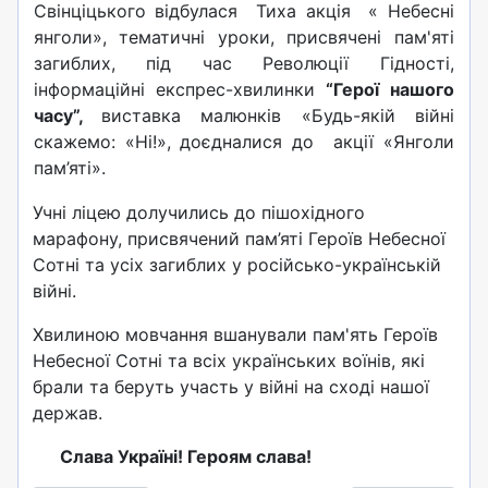
Свінціцького відбулася Тиха акція « Небесні
янголи», тематичні уроки, присвячені пам'яті
загиблих, під час Революції Гідності,
інформаційні експрес-хвилинки
“
Герої нашого
часу”
,
виставка малюнків «Будь-якій війні
скажемо: «Ні!», доєдналися до акції «Янголи
пам’яті».
Учні ліцею долучились до пішохідного
марафону, присвячений пам’яті Героїв Небесної
Сотні та усіх загиблих у російсько-українській
війні.
Хвилиною мовчання вшанували пам'ять Героїв
Небесної Сотні та всіх українських воїнів, які
брали та беруть участь у війні на сході нашої
держав.
Слава Україні! Героям слава!