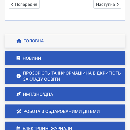
Попередня стаття: Мова - це наш образ, наша свідомість,
Наступна стаття:
Попередня
Наступна
ГОЛОВНА
НОВИНИ
ПРОЗОРІСТЬ ТА ІНФОРМАЦІЙНА ВІДКРИТІСТЬ
ЗАКЛАДУ ОСВІТИ
НМТ/ЗНО/ДПА
РОБОТА З ОБДАРОВАНИМИ ДІТЬМИ
ЕЛЕКТРОННІ ЖУРНАЛИ