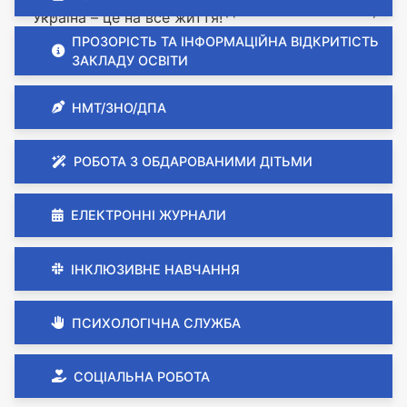
- уроки пам’яті «А Сотня відлетіла- в небеса…»;
Україна – це на все життя!
ПРОЗОРІСТЬ ТА ІНФОРМАЦІЙНА ВІДКРИТІСТЬ
Україна - понад усе!
ЗАКЛАДУ ОСВІТИ
НМТ/ЗНО/ДПА
РОБОТА З ОБДАРОВАНИМИ ДІТЬМИ
ЕЛЕКТРОННІ ЖУРНАЛИ
ІНКЛЮЗИВНЕ НАВЧАННЯ
ПСИХОЛОГІЧНА СЛУЖБА
СОЦІАЛЬНА РОБОТА