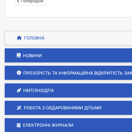
Попередня стаття: Тиждень безпеки дорожного руху - 
Попередня
ГОЛОВНА
НОВИНИ
ПРОЗОРІСТЬ ТА ІНФОРМАЦІЙНА ВІДКРИТІСТЬ ЗА
НМТ/ЗНО/ДПА
РОБОТА З ОБДАРОВАНИМИ ДІТЬМИ
ЕЛЕКТРОННІ ЖУРНАЛИ