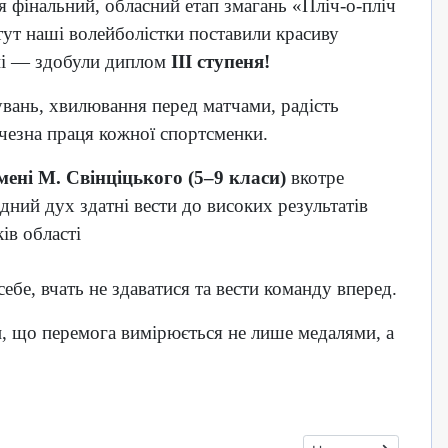
я фінальний, обласний етап змагань «Пліч-о-пліч
 тут наші волейболістки поставили красиву
ні — здобули диплом
ІІІ ступеня!
вань, хвилювання перед матчами, радість
ичезна праця кожної спортсменки.
ені М. Свінціцького (5–9 класи)
вкотре
дний дух здатні вести до високих результатів
ів області
себе, вчать не здаватися та вести команду вперед.
ли, що перемога вимірюється не лише медалями, а