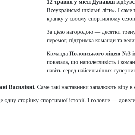
12 травня у місті Дунаївці
відбувс
Всеукраїнські шкільні ліги». І саме
крапку у своєму спортивному сезо
За цією нагородою — десятки трену
перемог, підтримка команди та вел
Команда
Полонського ліцею №3 ім
показала, що наполегливість і коман
навіть серед найсильніших суперник
ані Василівні
. Саме такі наставники запалюють віру в 
 ще одну сторінку спортивної історії. І головне — дове