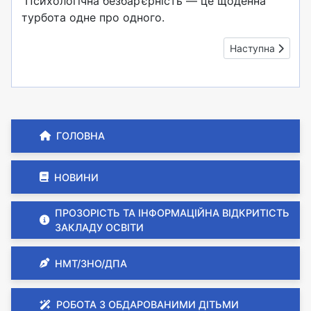
Психологічна безбар’єрність — це щоденна
турбота одне про одного.
Наступна стаття:
Наступна
ГОЛОВНА
НОВИНИ
ПРОЗОРІСТЬ ТА ІНФОРМАЦІЙНА ВІДКРИТІСТЬ
ЗАКЛАДУ ОСВІТИ
НМТ/ЗНО/ДПА
РОБОТА З ОБДАРОВАНИМИ ДІТЬМИ