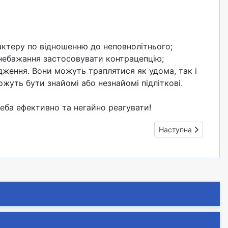
актеру по відношенню до неповнолітнього;
; небажання застосовувати контрацепцію;
дження. Вони можуть траплятися як удома, так і
 можуть бути знайомі або незнайомі підліткові.
еба ефективно та негайно реагувати!
Наступна стаття: П
Наступна