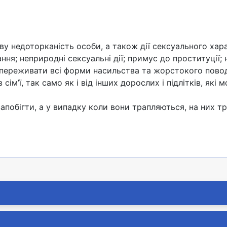
ву недоторканість особи, а також дії сексуального хар
ання; неприродні сексуальні дії; примус до проституції
ть переживати всі форми насильства та жорстокого пово
 сім’ї, так само як і від інших дорослих і підлітків, які
бігти, а у випадку коли вони трапляються, на них тр