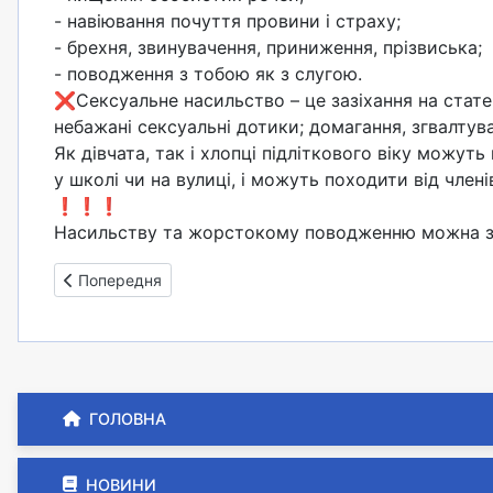
- навіювання почуття провини і страху;
- брехня, звинувачення, приниження, прізвиська;
- поводження з тобою як з слугою.
❌Сексуальне насильство – це зазіхання на стате
небажані сексуальні дотики; домагання, згвалтув
Як дівчата, так і хлопці підліткового віку можу
у школі чи на вулиці, і можуть походити від членів
❗❗❗
Насильству та жорстокому поводженню можна запо
Попередня стаття: Домашнє насильство
Попередня
ГОЛОВНА
НОВИНИ