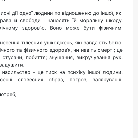
исні дії одної людини по відношенню до іншої, які
права й свободи і наносять їй моральну шкоду,
хічному здоров’ю. Воно може бути фізичним,
несення тілесних ушкоджень, які завдають болю,
ного та фізичного здоров’я, чи навіть смерті; це
 стусани, побиття; знущання, викручування рук;
 задушити.
насильство – це тиск на психіку іншої людини,
енні словесних образ, погроз, залякуванні,
потреб;