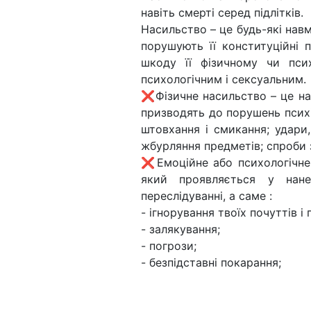
навіть смерті серед підлітків.
Насильство – це будь-які навм
порушують її конституційні 
шкоду її фізичному чи пси
психологічним і сексуальним.
❌Фізичне насильство – це на
призводять до порушень психіч
штовхання і смикання; удари,
жбурляння предметів; спроби
❌Емоційне або психологічне 
який проявляється у нанес
переслідуванні, а саме :
- ігнорування твоїх почуттів і 
- залякування;
- погрози;
- безпідставні покарання;