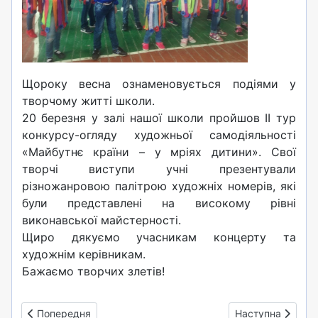
Щороку весна ознаменовується подіями у
творчому житті школи.
20 березня у залі нашої школи пройшов ІІ тур
конкурсу-огляду художньої самодіяльності
«Майбутнє країни – у мріях дитини». Свої
творчі виступи учні презентували
різножанровою палітрою художніх номерів, які
були представлені на високому рівні
виконавської майстерності.
Щиро дякуємо учасникам концерту та
художнім керівникам.
Бажаємо творчих злетів!
Попередня стаття: 7 квітня - Всесвітній день здоров’я
Наступна стаття:
Попередня
Наступна