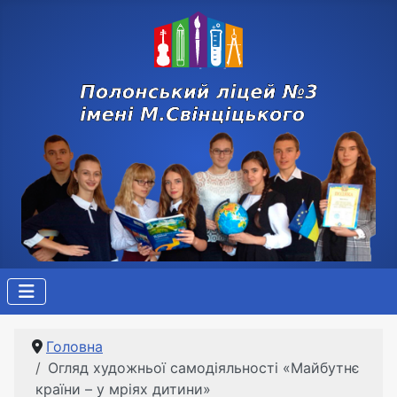
Головна
Огляд художньої самодіяльності «Майбутнє
країни – у мріях дитини»