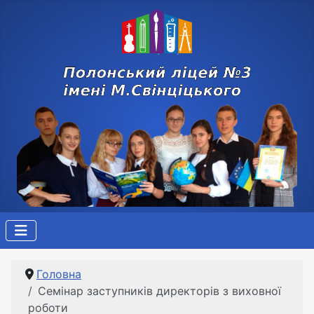
Головна
Семінар заступників директорів з виховної
роботи