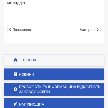
молоддю.
Попередня стаття: Прости нас
Наступна стаття: 
Попередня
Наступна
ГОЛОВНА
НОВИНИ
ПРОЗОРІСТЬ ТА ІНФОРМАЦІЙНА ВІДКРИТІСТЬ
ЗАКЛАДУ ОСВІТИ
НМТ/ЗНО/ДПА