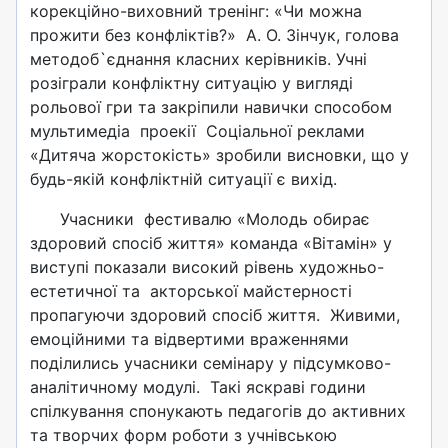
корекційно-виховний тренінг: «Чи можна
прожити без конфліктів?» А. О. Зінчук, голова
методоб`єднання класних керівників. Учні
розіграли конфліктну ситуацію у вигляді
рольової гри та закріпили навички способом
мультимедіа проекії Соціальної реклами
«Дитяча жорстокість» зробили висновки, що у
будь-якій конфліктній ситуації є вихід.
Учасники фестивалю «Молодь обирає
здоровий спосіб життя» команда «Вітамін» у
виступі показали високий рівень художньо-
естетичної та акторської майстерності
пропагуючи здоровий спосіб життя. Живими,
емоційними та відвертими враженнями
поділились учасники семінару у підсумково-
аналітичному модулі. Такі яскраві години
спілкування спонукають педагогів до активних
та творчих форм роботи з учнівською