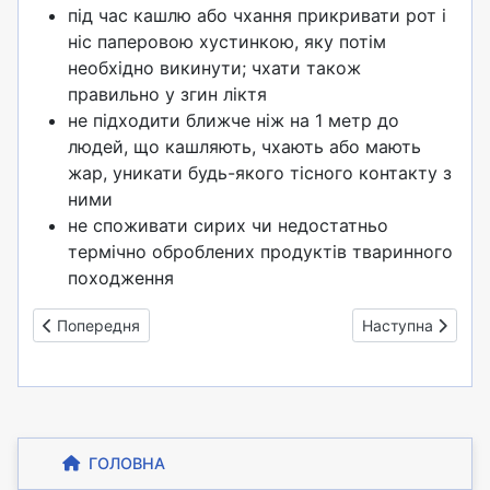
під час кашлю або чхання прикривати рот і
ніс паперовою хустинкою, яку потім
необхідно викинути; чхати також
правильно у згин ліктя
не підходити ближче ніж на 1 метр до
людей, що кашляють, чхають або мають
жар, уникати будь-якого тісного контакту з
ними
не споживати сирих чи недостатньо
термічно оброблених продуктів тваринного
походження
Попередня стаття: Пам'ятка батькам
Наступна стаття
Попередня
Наступна
ГОЛОВНА