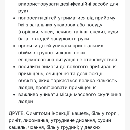
використовувати дезінфекційні засоби для
рук)
попросити дітей утриматися від прийому
їжі з загальних упаковок або посуду
(горішки, чіпси, печиво та інші снеки), куди
багато людей занурюють руки
просити дітей уникати привітальних
обіймів і рукостискань, поки
епідеміологічна ситуація не стабілізується
посилити вимоги до вологого прибирання
приміщень, очищення та дезінфекції
об’єктів, яких торкається велика кількість
людей, провітрювати приміщення
важливо уникати місць масового скупчення
людей
ДРУГЕ. Симптоми інфекції: кашель, біль у горлі,
риніт, лихоманка, утруднене дихання, сухий
кашель, чхання, біль у грудині; у деяких