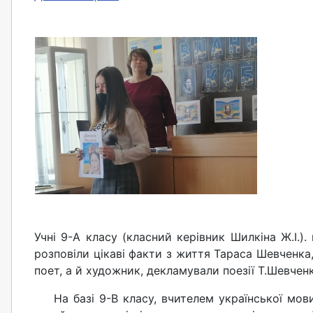
Учні 9-А класу (класний керівник Шилкіна Ж.І.). 
розповіли цікаві факти з життя Тараса Шевченка
поет, а й художник, декламували поезії Т.Шевче
На базі 9-В класу, вчителем української мови