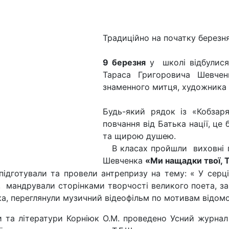
Традиційно на початку березн
9 березня
у школі відбулис
Тараса Григоровича Шевченк
знаменного митця, художника і
Будь-який рядок із «Кобзар
повчання від Батька нації, це
та щирою душею.
В класах пройшли виховні год
Шевченка
«Ми нащадки твої, Т
підготували та провели антрепризу на тему: « У серці 
, мандрували сторінками творчості великого поета, з
нка, переглянули музичний відеофільм по мотивам відом
 та літератури Корніюк О.М. проведено Усний журнал