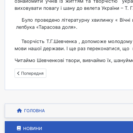
ознайомити учнів із життям та творчістю украї
виховувати повагу і шану до велета України – Т. 
Було проведено літературну хвилинку « Вічні ц
лепбука «Тарасова доля».
Творчість Т.Г.Шевченка , допоможе молодому по
мови нашої держави. І ще раз переконатися, що 
Читаймо Шевченкові твори, вивчаймо їх, шануйм
Попередня стаття: Центр "Внутрішні справи"
Попередня
ГОЛОВНА
НОВИНИ