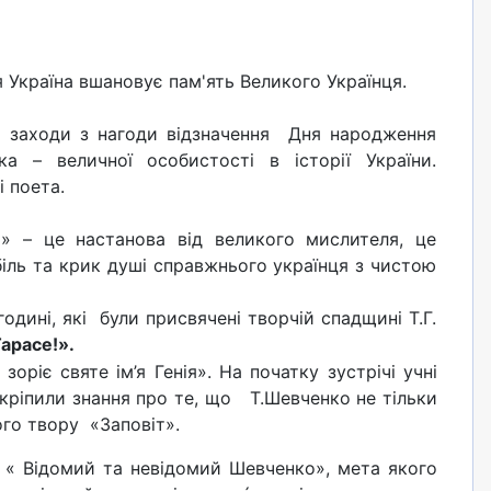
я Україна вшановує пам'ять Великого Українця.
я заходи з нагоди відзначення Дня народження
а – величної особистості в історії України.
 поета.
я» – це настанова від великого мислителя, це
 біль та крик душі справжнього українця з чистою
ині, які були присвячені творчій спадщині Т.Г.
арасе!».
зоріє святе ім’я Генія». На початку зустрічі учні
акріпили знання про те, що Т.Шевченко не тільки
ого твору «Заповіт».
 « Відомий та невідомий Шевченко», мета якого