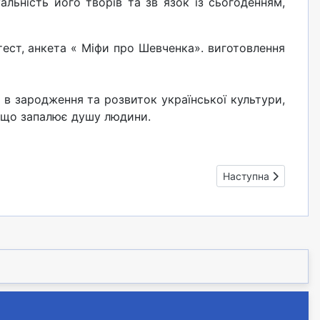
льність його творів та зв´язок із сьогоденням,
ест, анкета « Міфи про Шевченка». виготовлення
в зародження та розвиток української культури,
, що запалює душу людини.
Наступна стаття: Ві
Наступна