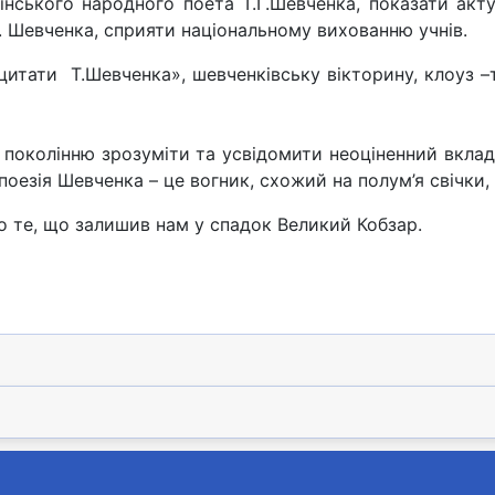
нського народного поета Т.Г.Шевченка, показати актуа
Г. Шевченка, сприяти національному вихованню учнів.
итати Т.Шевченка», шевченківську вікторину, клоуз –т
колінню зрозуміти та усвідомити неоціненний вклад 
поезія Шевченка – це вогник, схожий на полум’я свічки
о те, що залишив нам у спадок Великий Кобзар.