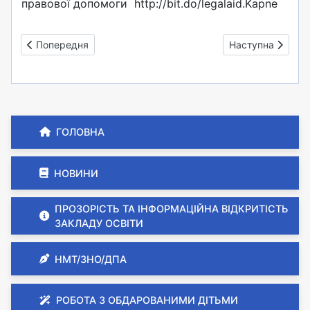
правової допомоги http://bit.do/legalaid.Kapne
Попередня стаття: Рекомендації педагогічним працівникам
Наступна стаття:
Попередня
Наступна
ГОЛОВНА
НОВИНИ
ПРОЗОРІСТЬ ТА ІНФОРМАЦІЙНА ВІДКРИТІСТЬ
ЗАКЛАДУ ОСВІТИ
НМТ/ЗНО/ДПА
РОБОТА З ОБДАРОВАНИМИ ДІТЬМИ