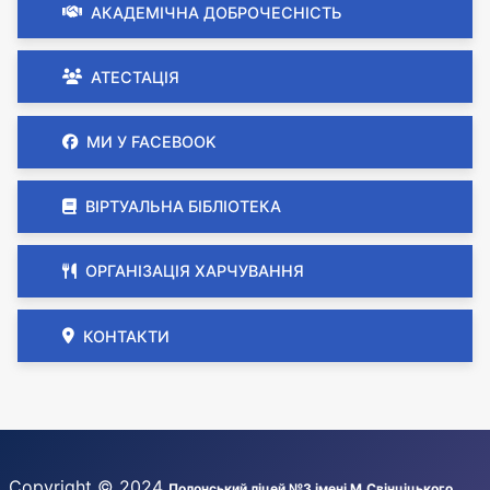
АКАДЕМІЧНА ДОБРОЧЕСНІСТЬ
АТЕСТАЦІЯ
МИ У FACEBOOK
ВІРТУАЛЬНА БІБЛІОТЕКА
ОРГАНІЗАЦІЯ ХАРЧУВАННЯ
КОНТАКТИ
Copyright © 2024
Полонський ліцей №3 імені М.Свінціцького