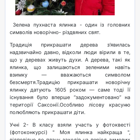
Зелена пухнаста ялинка - один із головних
символів новорічно- різдвяних свят.
Традиція прикрашати дерева з’явилась
надзвичайно давно, відколи люди вірили в те,
що у деревах живуть духи. А дерева, такі як
ялинка, що залишаються зеленими навіть
взимку — вважаються символом
безсмертя.Традицію прикрашати новорічну
ялинку датують 1605 роком — саме тоді її
існування було вперше “задокументовано” на
території Саксонії.Особливо лісову красуню
полюбляють прикрашати діти.
Учні 2- В класу взяли участь у фотоквесті
(фотоконкурсі) " Моя ялинка найкраща ",
відповідно до плану заходів на період зимових