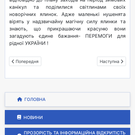
канікул та поділилися світлинами своїх
новорічних ялинок. Адже маленькі нушенята
вірять у надзвичайну магічну силу ялинки та
знають, що прикрашаючи красуню вони
загадують єдине бажання- ПЕРЕМОГИ для
рідної УКРАЇНИ !
Попередня стаття: Наш ліцей завжди попереду: засідання с
Наступна стаття:
Попередня
Наступна
ГОЛОВНА
НОВИНИ
ПРОЗОРІСТЬ ТА ІНФОРМАЦІЙНА ВІДКРИТІСТЬ