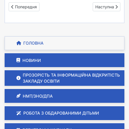
Попередня стаття: ІІІ тур Всеукраїнської олімпіади з фізик
Наступна стаття:
Попередня
Наступна
ГОЛОВНА
НОВИНИ
ПРОЗОРІСТЬ ТА ІНФОРМАЦІЙНА ВІДКРИТІСТЬ
ЗАКЛАДУ ОСВІТИ
НМТ/ЗНО/ДПА
РОБОТА З ОБДАРОВАНИМИ ДІТЬМИ