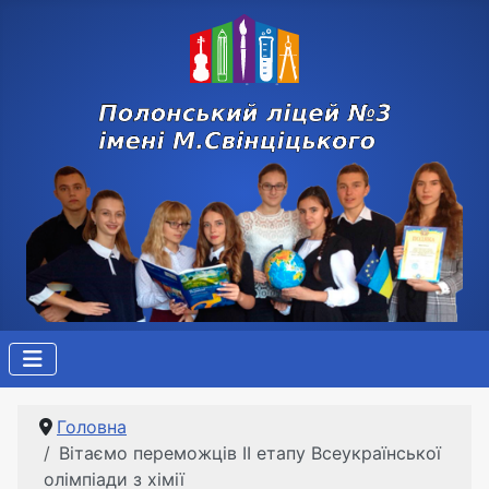
Головна
Вітаємо переможців ІІ етапу Всеукраїнської
олімпіади з хімії