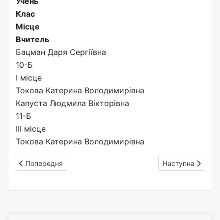
Учень
Клас
Місце
Вчитель
Бацман Даря Сергіївна
10-Б
І місце
Токова Катерина Володимирівна
Капуста Людмила Вікторівна
11-Б
ІІІ місце
Токова Катерина Володимирівна
Попередня стаття: Вітаємо переможців ІІ етапу олімпіади 
Наступна стаття:
Попередня
Наступна