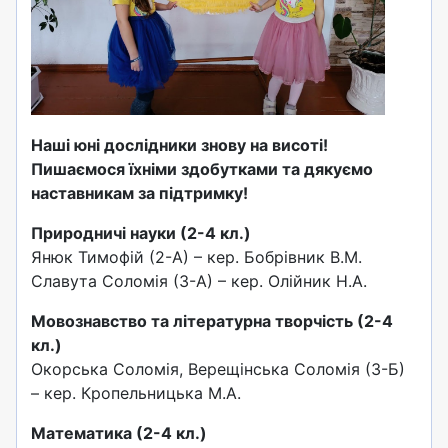
Наші юні дослідники знову на висоті!
Пишаємося їхніми здобутками та дякуємо
наставникам за підтримку!
Природничі науки (2-4 кл.)
Янюк Тимофій (2-А) – кер. Бобрівник В.М.
Славута Соломія (3-А) – кер. Олійник Н.А.
Мовознавство та літературна творчість (2-4
кл.)
Окорська Соломія, Верещінська Соломія (3-Б)
– кер. Кропельницька М.А.
Математика (2-4 кл.)