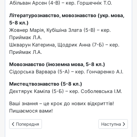
Абільван Арсен (4-В) – кер. Горшечнік Т.О.
Літературознавство, мовознавство (укр. мова,
5-8 кл.)
Жовнер Марія, Кубішіна Злата (5-В) – кер.
Приймак Л.А.
Шкварун Катерина, Щодрик Анна (7-Б) – кер.
Приймак Л.А.
Мовознавство (іноземна мова, 5-8 кл.)
Сідорська Варвара (5-А) – кер. Гончаренко А.І.
Мистецтвознавство (5-8 кл.)
Дехтярук Каміла (5-Б) – кер. Соболевська І.М.
Ваші знання – це крок до нових відкриттів!
Пишаємося вами!
Попередня стаття: Ліна Костенко: 95 років нескореного сл
Наступна стаття:
Попередня
Наступна