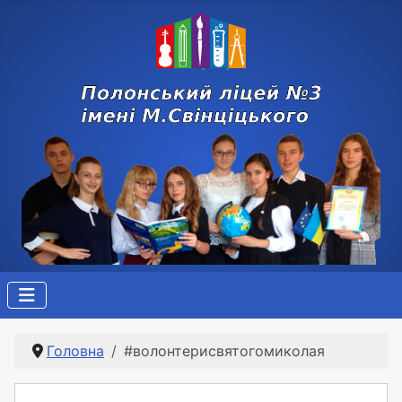
Головна
#волонтерисвятогомиколая