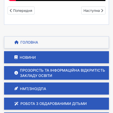
Попередня стаття: Урок інтегрованого курсу «Українська м
Наступна стаття:
Попередня
Наступна
ГОЛОВНА
НОВИНИ
ПРОЗОРІСТЬ ТА ІНФОРМАЦІЙНА ВІДКРИТІСТЬ
ЗАКЛАДУ ОСВІТИ
НМТ/ЗНО/ДПА
РОБОТА З ОБДАРОВАНИМИ ДІТЬМИ