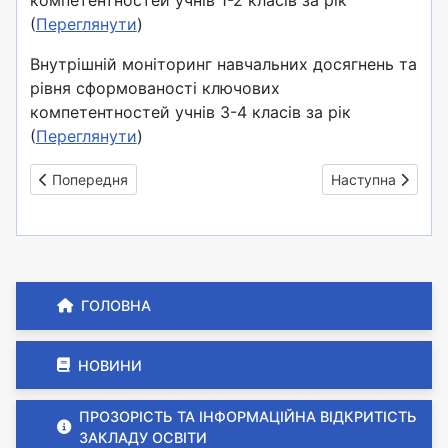
компетентностей учнів 1-2 класів за рік
(
Переглянути
)
Внутрішній моніторинг навчальних досягнень та
рівня сформованості ключових
компетентностей учнів 3-4 класів за рік
(
Переглянути
)
Попередня стаття: 2024-2025 н.р. "Внутрішній моніторинг 
Наступна стаття
Попередня
Наступна
ГОЛОВНА
НОВИНИ
ПРОЗОРІСТЬ ТА ІНФОРМАЦІЙНА ВІДКРИТІСТЬ
ЗАКЛАДУ ОСВІТИ