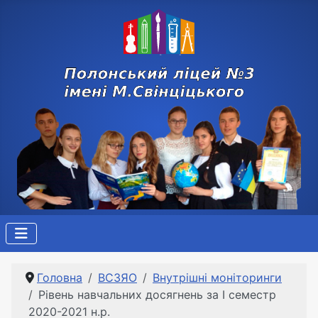
Головна
ВСЗЯО
Внутрішні моніторинги
Рівень навчальних досягнень за I семестр
2020-2021 н.р.