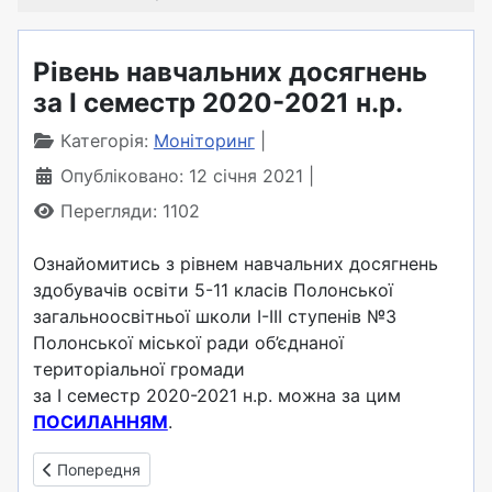
Рівень навчальних досягнень
за I семестр 2020-2021 н.р.
Категорія:
Моніторинг
Опубліковано: 12 січня 2021
Перегляди: 1102
Ознайомитись з рівнем навчальних досягнень
здобувачів освіти 5-11 класів Полонської
загальноосвітньої школи I-III ступенів №3
Полонської міської ради об’єднаної
територіальної громади
за I семестр 2020-2021 н.р. можна за цим
ПОСИЛАННЯМ
.
Попередня стаття: Рівень навчальних досягнень учнів школ
Попередня