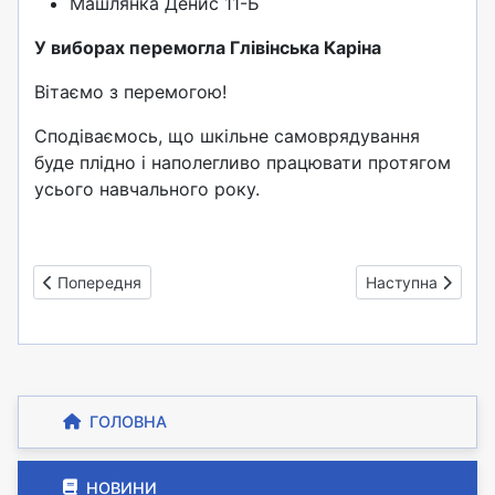
Машлянка Денис 11-Б
У виборах перемогла Глівінська Каріна
Вітаємо з перемогою!
Сподіваємось, що шкільне самоврядування
буде плідно і наполегливо працювати протягом
усього навчального року.
Попередня стаття: День художника
Наступна стаття
Попередня
Наступна
ГОЛОВНА
НОВИНИ