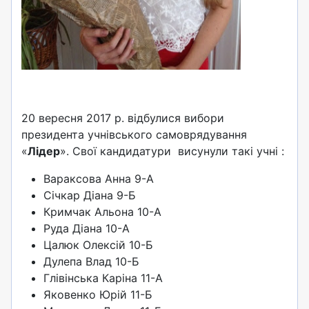
20 вересня 2017 р. відбулися вибори
президента учнівського самоврядування
«
Лідер
». Свої кандидатури висунули такі учні :
Вараксова Анна 9-А
Січкар Діана 9-Б
Кримчак Альона 10-А
Руда Діана 10-А
Цалюк Олексій 10-Б
Дулепа Влад 10-Б
Глівінська Каріна 11-А
Яковенко Юрій 11-Б