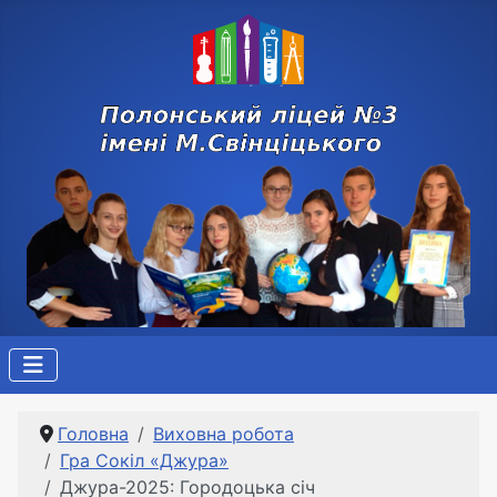
Головна
Виховна робота
Гра Сокіл «Джура»
Джура-2025: Городоцька січ