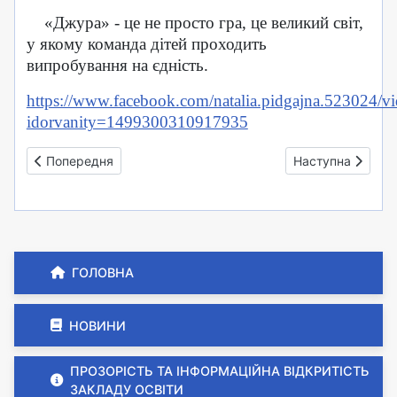
«Джура» - це не просто гра, це великий світ,
у якому команда дітей проходить
випробування на єдність.
https://www.facebook.com/natalia.pidgajna.523024/
idorvanity=1499300310917935
Попередня стаття: Майстер-клас "Сокіл. Джура"
Наступна стаття:
Попередня
Наступна
ГОЛОВНА
НОВИНИ
ПРОЗОРІСТЬ ТА ІНФОРМАЦІЙНА ВІДКРИТІСТЬ
ЗАКЛАДУ ОСВІТИ