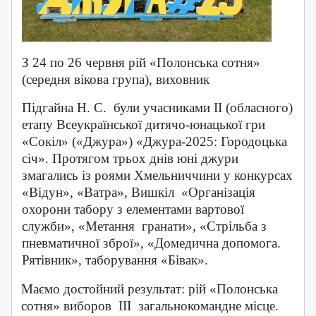
З 24 по 26 червня рій «Полонська сотня»
(середня вікова група), виховник
Підгайна Н. С.
були учасниками ІІ (обласного)
етапу Всеукраїнської дитячо-юнацької гри
«Сокіл» («Джура») «Джура-2025: Городоцька
січ». Протягом трьох днів юні джури
змагались із роями Хмельниччини у конкурсах
«Відун», «Ватра», Вишкіл
«Організація
охорони табору з елементами вартової
служби», «Метання
гранати», «Стрільба з
пневматичної зброї», «Домедична допомога.
Рятівник», таборування «Бівак».
Маємо достойний результат: рій «Полонська
сотня» виборов
ІІІ
загальнокомандне місце.