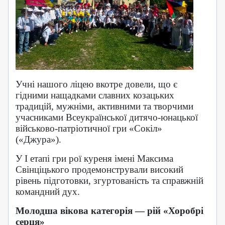
Учні нашого ліцею вкотре довели, що є
гідними нащадками славних козацьких
традицій, мужніми, активними та творчими
учасниками Всеукраїнської дитячо-юнацької
військово-патріотичної гри «Сокіл»
(«Джура»).
У І етапі гри рої куреня імені Максима
Свінціцького продемонстрували високий
рівень підготовки, згуртованість та справжній
командний дух.
Молодша вікова категорія — рій «Хоробрі
серця»