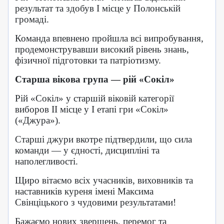
результат та здобув І місце у Полонській
громаді.
Команда впевнено пройшла всі випробування,
продемонструвавши високий рівень знань,
фізичної підготовки та патріотизму.
Старша вікова група — рій «Сокіл»
Рій «Сокіл» у старшій віковій категорії
виборов ІІ місце у І етапі гри «Сокіл»
(«Джура»).
Старші джури вкотре підтвердили, що сила
команди — у єдності, дисципліні та
наполегливості.
Щиро вітаємо всіх учасників, виховників та
наставників куреня імені Максима
Свінціцького з чудовими результатами!
Бажаємо нових звершень, перемог та