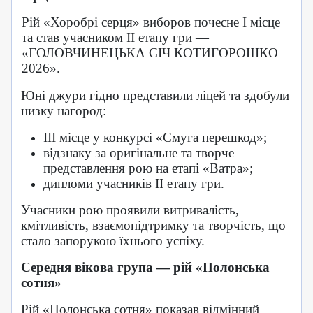
Рій «Хоробрі серця» виборов почесне І місце
та став учасником ІІ етапу гри —
«ГОЛОВЧИНЕЦЬКА СІЧ КОТИГОРОШКО
2026».
Юні джури гідно представили ліцей та здобули
низку нагород:
ІІІ місце у конкурсі «Смуга перешкод»;
відзнаку за оригінальне та творче
представлення рою на етапі «Ватра»;
дипломи учасників ІІ етапу гри.
Учасники рою проявили витривалість,
кмітливість, взаємопідтримку та творчість, що
стало запорукою їхнього успіху.
Середня вікова група — рій «Полонська
сотня»
Рій «Полонська сотня» показав відмінний