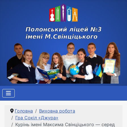
Головна
Виховна робота
Гра Сокіл «Джура»
Курінь імені Максима Свінціцького — серед