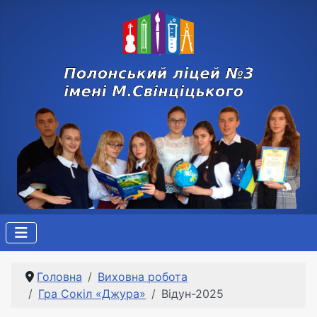
Головна
Виховна робота
Гра Сокіл «Джура»
Відун-2025