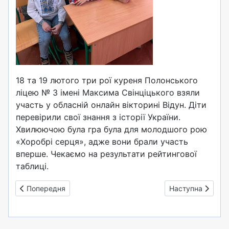
18 та 19 лютого три рої куреня Полонського
ліцею № 3 імені Максима Свінціцького взяли
участь у обласній онлайн вікторині Відун. Діти
перевірили свої знання з історії України.
Хвилюючою була гра була для молодшого рою
«Хоробрі серця», адже вони брали участь
вперше. Чекаємо на результати рейтингової
таблиці.
Попередня стаття: В єдності - сила, в силі - перемога
Наступна стаття
Попередня
Наступна