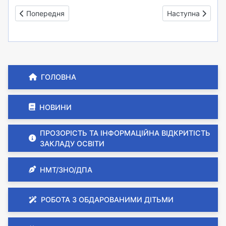
Попередня стаття: Відкриття меморіальних дошок нашим в
Наступна стаття:
Попередня
Наступна
ГОЛОВНА
НОВИНИ
ПРОЗОРІСТЬ ТА ІНФОРМАЦІЙНА ВІДКРИТІСТЬ
ЗАКЛАДУ ОСВІТИ
НМТ/ЗНО/ДПА
РОБОТА З ОБДАРОВАНИМИ ДІТЬМИ