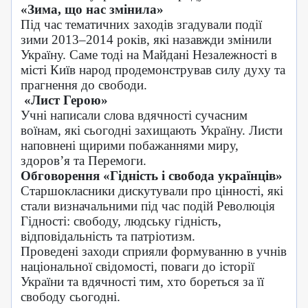
«Зима, що нас змінила»
Під час тематичних заходів згадували події
зими 2013–2014 років, які назавжди змінили
Україну. Саме тоді на Майдані Незалежності в
місті Київ народ продемонстрував силу духу та
прагнення до свободи.
«Лист Герою»
Учні написали слова вдячності сучасним
воїнам, які сьогодні захищають Україну. Листи
наповнені щирими побажаннями миру,
здоров’я та Перемоги.
Обговорення «Гідність і свобода українців»
Старшокласники дискутували про цінності, які
стали визначальними під час подій Революція
Гідності: свободу, людську гідність,
відповідальність та патріотизм.
Проведені заходи сприяли формуванню в учнів
національної свідомості, поваги до історії
України та вдячності тим, хто бореться за її
свободу сьогодні.