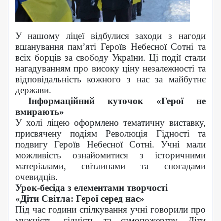
У нашому ліцеї відбулися заходи з нагоди
вшанування пам’яті Героїв Небесної Сотні та
всіх борців за свободу України. Ці події стали
нагадуванням про високу ціну незалежності та
відповідальність кожного з нас за майбутнє
держави.
Інформаційний куточок «Герої не
вмирають»
У холі ліцею оформлено тематичну виставку,
присвячену подіям Революція Гідності та
подвигу Героїв Небесної Сотні. Учні мали
можливість ознайомитися з історичними
матеріалами, світлинами та спогадами
очевидців.
Урок-бесіда з елементами творчості
«Діти Світла: Герої серед нас»
Під час години спілкування учні говорили про
мужність, гідність та самопожертву. Діти