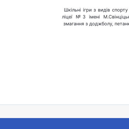
Шкільні ігри з видів спорт
ліцеї №3 імені М.Свінціц
змагання з доджболу, петанк