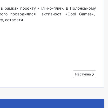
у в рамках проєкту «Пліч-о-пліч». В Полонському
ького проводилися активності «Cool Games»,
у, естафети.
Наступна стаття: С
Наступна